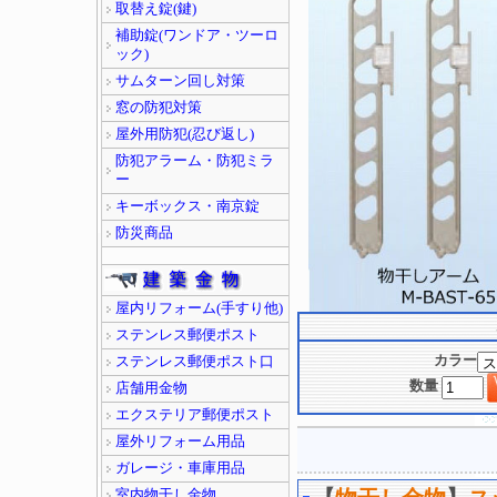
取替え錠(鍵)
補助錠(ワンドア・ツーロ
ック)
サムターン回し対策
窓の防犯対策
屋外用防犯(忍び返し)
防犯アラーム・防犯ミラ
ー
キーボックス・南京錠
防災商品
屋内リフォーム(手すり他)
ステンレス郵便ポスト
カラー
ステンレス郵便ポスト口
数量
店舗用金物
エクステリア郵便ポスト
屋外リフォーム用品
ガレージ・車庫用品
室内物干し金物