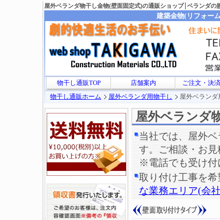
屋外ベランダ物干し金物(壁面固定式)の通販ショップ
ベランダの
建築金物(リフォーム
物干し通販TOP
店舗案内
ご注文・決
物干し通販ホーム
屋外ベランダ用物干し
屋外ベランダ用
屋外ベランダ物
当社では、屋外ベ
す。ご相談・お見
※電話でも受け付
取り付け工事を希
な業務エリア(会社