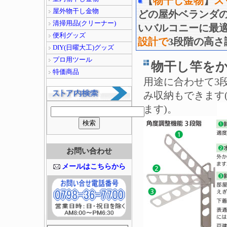
【
物干し金物
】
ス
屋外物干し金物
どの屋外ベランダの
清掃用品(クリーナー)
いバルコニーに最
便利グッズ
設計で
3段階の高
DIY(日曜大工)グッズ
プロ用ツール
物干し竿を
特価商品
用途に合わせて3
み収納もできます
ます)。
お問い合わせ
メールはこちらから